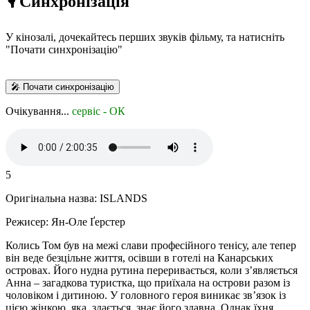
🎙️ Синхронізація
У кінозалі, дочекайтесь перших звуків фільму, та натисніть
"Почати синхронізацію"
🎤 Почати синхронізацію
Очікування...
сервіс - ОК
5
Оригінальна назва:
ISLANDS
Режисер:
Ян-Оле Ґерстер
Колись Том був на межі слави професійного тенісу, але тепер
він веде безцільне життя, осівши в готелі на Канарських
островах. Його нудна рутина переривається, коли з’являється
Анна – загадкова туристка, що приїхала на острови разом із
чоловіком і дитиною. У головного героя виникає зв’язок із
цією жінкою, яка, здається, знає його здавна. Однак їхня