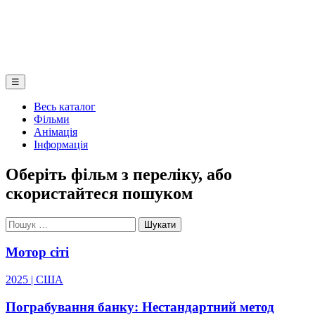
☰
Весь каталог
Фільми
Анімація
Інформація
Оберіть фільм з переліку, або
скористайтеся пошуком
Мотор сіті
2025 | США
Пограбування банку: Нестандартний метод