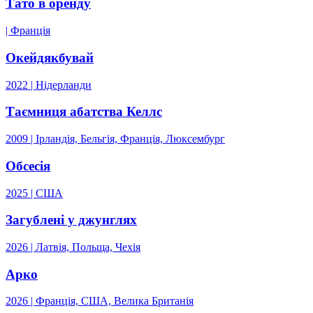
Тато в оренду
| Франція
Окейдякбувай
2022 | Нідерланди
Таємниця абатства Келлс
2009 | Ірландія, Бельгія, Франція, Люксембург
Обсесія
2025 | США
Загублені у джунглях
2026 | Латвія, Польща, Чехія
Арко
2026 | Франція, США, Велика Британія