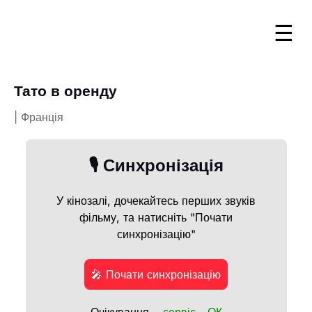
☰
Тато в оренду
| Франція
🎙️ Синхронізація
У кінозалі, дочекайтесь перших звуків
фільму, та натисніть "Почати
синхронізацію"
🎤 Почати синхронізацію