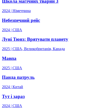
Школа магічних тварин 3
2024 | Німеччина
Небезпечний рейс
2024 | США
Луні Тюнз: Врятувати планету
2025 | США, Великобританія, Канада
Мавпа
2025 | США
Панда патруль
2024 | Китай
Тут і зараз
2024 | США