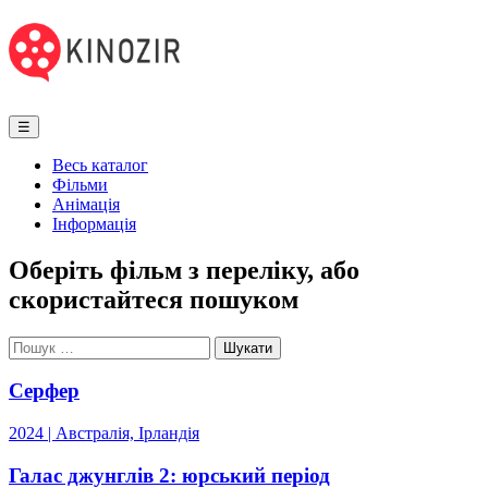
☰
Весь каталог
Фільми
Анімація
Інформація
Оберіть фільм з переліку, або
скористайтеся пошуком
Серфер
2024 | Австралія, Ірландія
Галас джунглів 2: юрський період