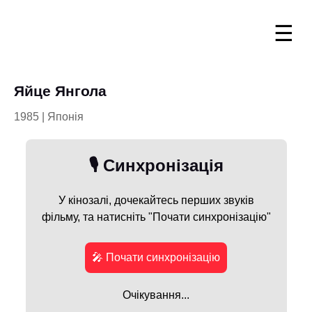
☰
Яйце Янгола
1985 | Японія
🎙️ Синхронізація
У кінозалі, дочекайтесь перших звуків
фільму, та натисніть "Почати синхронізацію"
🎤 Почати синхронізацію
Очікування...