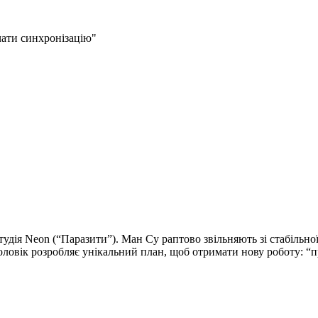
очати синхронізацію"
ія Neon (“Паразити”). Ман Су раптово звільняють зі стабільної 
оловік розробляє унікальний план, щоб отримати нову роботу: “п