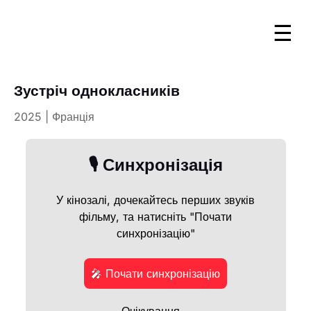
☰
Зустріч однокласників
2025 | Франція
🎙️ Синхронізація
У кінозалі, дочекайтесь перших звуків
фільму, та натисніть "Почати
синхронізацію"
🎤 Почати синхронізацію